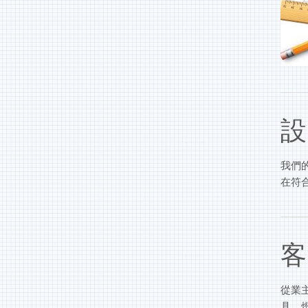
設
我們
在符
客
從業
具、