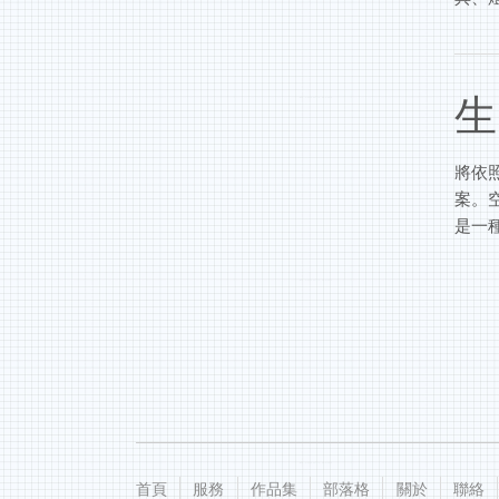
生
將依
案。
是一
首頁
服務
作品集
部落格
關於
聯絡